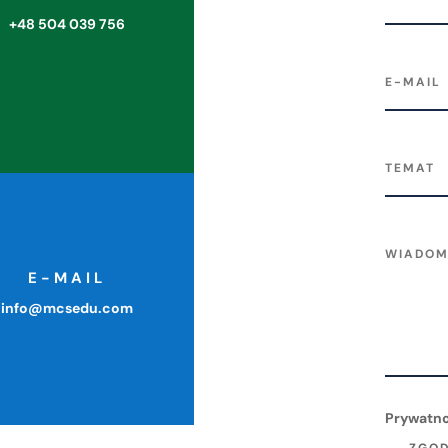
+48 504 039 756
E-MAIL
info@mcsedu.com
Prywatn
ZGOD