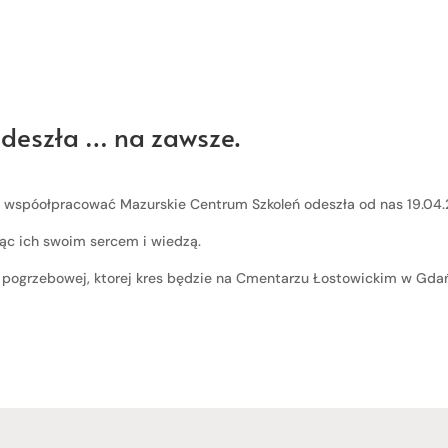
odeszła … na zawsze.
yt wspóołpracować Mazurskie Centrum Szkoleń odeszła od nas 19.04.2
ąc ich swoim sercem i wiedzą.
pogrzebowej, ktorej kres będzie na Cmentarzu Łostowickim w Gdań