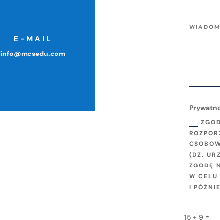
E-MAIL
info@mcsedu.com
Prywatn
ZGOD
ROZPOR
OSOBOWY
(DZ. UR
ZGODĘ 
W CELU
I PÓŹNI
=
15 + 9