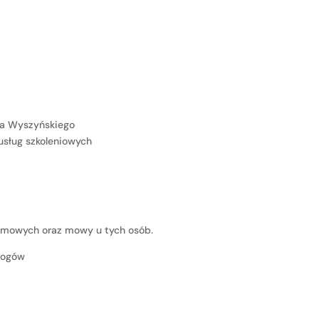
za Wyszyńskiego
usług szkoleniowych
armowych oraz mowy u tych osób.
ologów