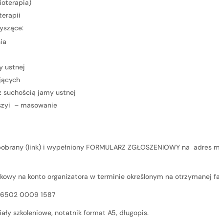
ioterapia)
terapii
yszące:
ia
y ustnej
jących
z suchością jamy ustnej
 szyi – masowanie
ąc pobrany (link) i wypełniony FORMULARZ ZGŁOSZENIOWY na adres 
owy na konto organizatora w terminie określonym na otrzymanej fa
0 6502 0009 1587
ły szkoleniowe, notatnik format A5, długopis.