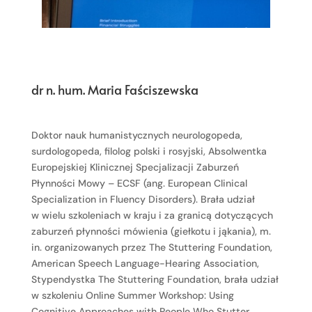
dr n. hum. Maria Faściszewska
Doktor nauk humanistycznych neurologopeda,
surdologopeda, filolog polski i rosyjski, Absolwentka
Europejskiej Klinicznej Specjalizacji Zaburzeń
Płynności Mowy – ECSF (ang. European Clinical
Specialization in Fluency Disorders). Brała udział
w wielu szkoleniach w kraju i za granicą dotyczących
zaburzeń płynności mówienia (giełkotu i jąkania), m.
in. organizowanych przez The Stuttering Foundation,
American Speech Language-Hearing Association,
Stypendystka The Stuttering Foundation, brała udział
w szkoleniu Online Summer Workshop: Using
Cognitive Approaches with People Who Stutter.