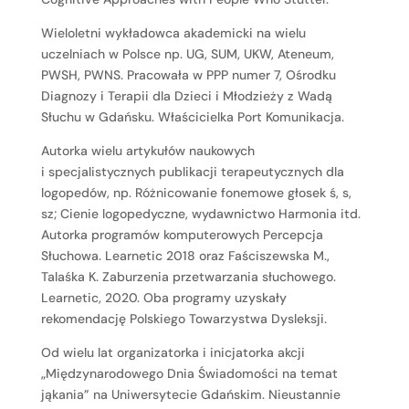
Wieloletni wykładowca akademicki na wielu
uczelniach w Polsce np. UG, SUM, UKW, Ateneum,
PWSH, PWNS. Pracowała w PPP numer 7, Ośrodku
Diagnozy i Terapii dla Dzieci i Młodzieży z Wadą
Słuchu w Gdańsku. Właścicielka Port Komunikacja.
Autorka wielu artykułów naukowych
i specjalistycznych publikacji terapeutycznych dla
logopedów, np. Różnicowanie fonemowe głosek ś, s,
sz; Cienie logopedyczne, wydawnictwo Harmonia itd.
Autorka programów komputerowych Percepcja
Słuchowa. Learnetic 2018 oraz Faściszewska M.,
Talaśka K. Zaburzenia przetwarzania słuchowego.
Learnetic, 2020. Oba programy uzyskały
rekomendację Polskiego Towarzystwa Dysleksji.
Od wielu lat organizatorka i inicjatorka akcji
„Międzynarodowego Dnia Świadomości na temat
jąkania” na Uniwersytecie Gdańskim. Nieustannie